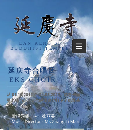
EAN KENG SI
BUDDHIST TEMPLE
延庆寺合唱团
EKS CHOIR
​从
01.10.2012
至
24.08.2017
- 感恩张丽
曼老师为延庆寺合唱团建立打下了稳固基
石。
歌唱导师 － 张丽曼
Music Director - Ms Zhang Li Man