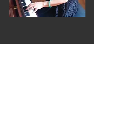
24.06.2017
光
明
山
修
身
院
探
访
1/15
Bright
Hill
Evergreen
Home
更多照片 More Photos
visit
多媒体 Multimedia